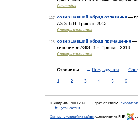
Википедия
совершавший обряд отпевания
— пр
127
ASIS. В.Н. Тришин. 2013 …
Словарь синонимов
совершавший обряд причащения
— п
128
синонимов ASIS. В.Н. Тришин. 2013 …
Словарь синонимов
Страницы
←
Предыдущая
Сле
1
2
3
4
5
6
© Академик, 2000-2026
Обратная связь:
Техподдерж
👣 Путешествия
Экспорт словарей на сайты
, сделанные на PHP,
Jo