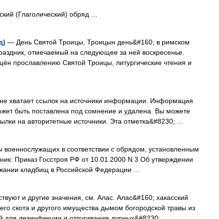
ский (Глаголический) обряд …
д)
— День Святой Троицы, Троицын день&#160; в римском
раздник, отмечаемый на следующее за ней воскресенье.
вящён прославлению Святой Троицы, литургические чтения и
 не хватает ссылок на источники информации. Информация
ожет быть поставлена под сомнение и удалена. Вы можете
сылки на авторитетные источники. Эта отметка&#8230; …
 военнослужащих в соответствии с обрядом, установленным
ник: Приказ Госстроя РФ от 10.01.2000 N 3 Об утверждении
ржании кладбищ в Российской Федерации …
твуют и другие значения, см. Алас. Алас&#160; хакасский
го скота и другого имущества дымом богородской травы из
ий для дезинфекции и отпугивания дурных&#8230; …