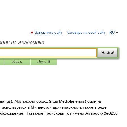
Запомнить сайт
Словарь на свой сайт
RU
едии на Академике
Найти!
Книги
Игры ⚽
ianus), Миланский обряд (ritus Mediolanensis) один из
мя используется в Миланской архиепархии, а также в ряде
оисхождение. Название происходит от имени Амвросия&#8230;