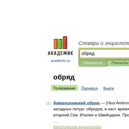
Словари и энциклоп
academic.ru
Толкования
Переводы
обряд
Толкование
Перевод
Книги
Амвросианский обряд
— (ritus Ambros
121
западных литург. обрядов; в наст. вре
епархий Сев. Италии и Швейцарии. Пр
…
Католическая энциклопедия