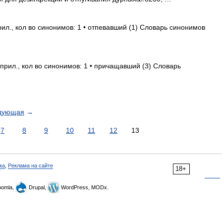
ил., кол во синонимов: 1 • отпевавший (1) Словарь синонимов
рил., кол во синонимов: 1 • причащавший (3) Словарь
дующая
→
7
8
9
10
11
12
13
ка
,
Реклама на сайте
18+
omla,
Drupal,
WordPress, MODx.