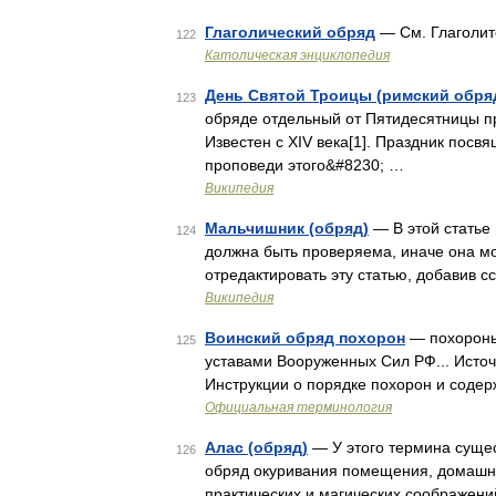
Глаголический обряд
— См. Глаголит
122
Католическая энциклопедия
День Святой Троицы (римский обря
123
обряде отдельный от Пятидесятницы п
Известен с XIV века[1]. Праздник пос
проповеди этого&#8230; …
Википедия
Мальчишник (обряд)
— В этой статье
124
должна быть проверяема, иначе она м
отредактировать эту статью, добавив с
Википедия
Воинский обряд похорон
— похороны
125
уставами Вооруженных Сил РФ... Источ
Инструкции о порядке похорон и соде
Официальная терминология
Алас (обряд)
— У этого термина сущес
126
обряд окуривания помещения, домашне
практических и магических соображен